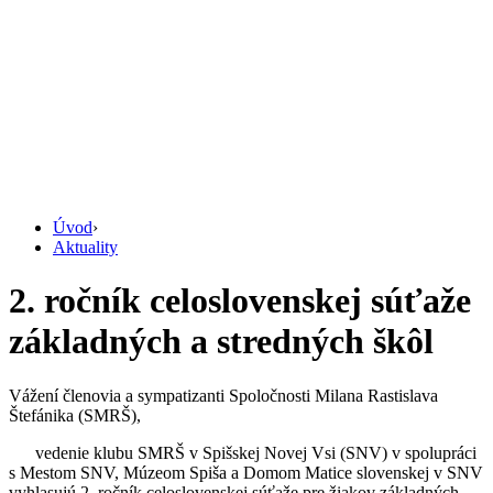
Úvod
›
Aktuality
2. ročník celoslovenskej súťaže
základných a stredných škôl
Vážení členovia a sympatizanti Spoločnosti Milana Rastislava
Štefánika (SMRŠ),
vedenie klubu SMRŠ v Spišskej Novej Vsi (SNV) v spolupráci
s Mestom SNV, Múzeom Spiša a Domom Matice slovenskej v SNV
vyhlasujú 2. ročník celoslovenskej súťaže pre žiakov základných