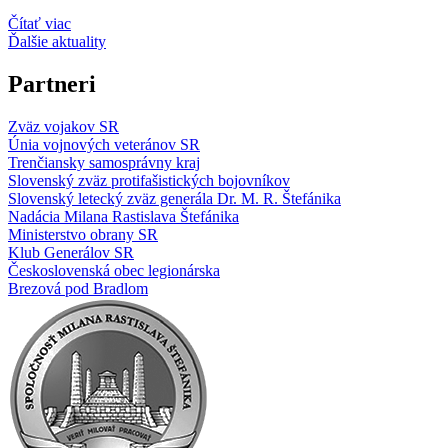
Čítať viac
Ďalšie aktuality
Partneri
Zväz vojakov SR
Únia vojnových veteránov SR
Trenčiansky samosprávny kraj
Slovenský zväz protifašistických bojovníkov
Slovenský letecký zväz generála Dr. M. R. Štefánika
Nadácia Milana Rastislava Štefánika
Ministerstvo obrany SR
Klub Generálov SR
Československá obec legionárska
Brezová pod Bradlom