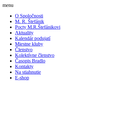
menu
O Spoločnosti
M. R. Štefánik
Pocty M.R.Štefánikovi
Aktuality
Kalendár podujatí
Miestne kluby
Členstvo
Kolektívne členstvo
Časopis Bradlo
Kontakty
Na stiahnutie
E-shop