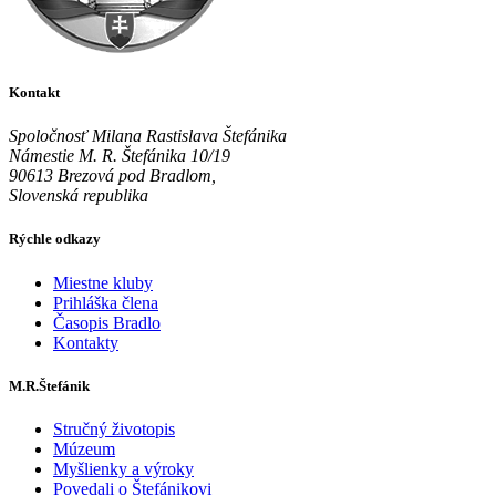
Kontakt
Spoločnosť Milana Rastislava Štefánika
Námestie M. R. Štefánika 10/19
90613 Brezová pod Bradlom,
Slovenská republika
Rýchle odkazy
Miestne kluby
Prihláška člena
Časopis Bradlo
Kontakty
M.R.Štefánik
Stručný životopis
Múzeum
Myšlienky a výroky
Povedali o Štefánikovi