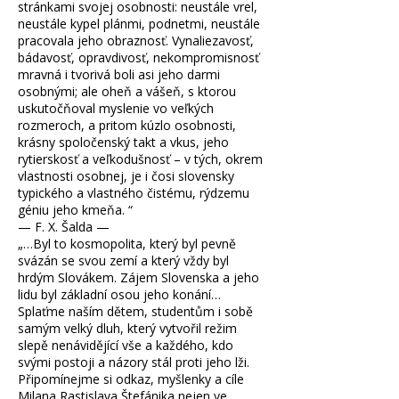
stránkami svojej osobnosti: neustále vrel,
neustále kypel plánmi, podnetmi, neustále
pracovala jeho obraznosť. Vynaliezavosť,
bádavosť, opravdivosť, nekompromisnosť
mravná i tvorivá boli asi jeho darmi
osobnými; ale oheň a vášeň, s ktorou
uskutočňoval myslenie vo veľkých
rozmeroch, a pritom kúzlo osobnosti,
krásny spoločenský takt a vkus, jeho
rytierskosť a veľkodušnosť – v tých, okrem
vlastnosti osobnej, je i čosi slovensky
typického a vlastného čistému, rýdzemu
géniu jeho kmeňa.
“
— F. X. Šalda —
„
…Byl to kosmopolita, který byl pevně
svázán se svou zemí a který vždy byl
hrdým Slovákem. Zájem Slovenska a jeho
lidu byl základní osou jeho konání…
Splaťme naším dětem, studentům i sobě
samým velký dluh, který vytvořil režim
slepě nenávidějící vše a každého, kdo
svými postoji a názory stál proti jeho lži.
Připomínejme si odkaz, myšlenky a cíle
Milana Rastislava Štefánika nejen ve