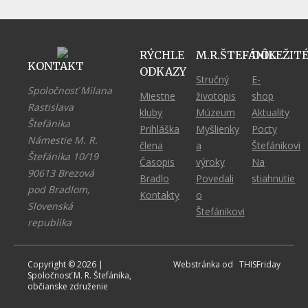
RÝCHLE
M.R.ŠTEFÁNIK
DÔLEŽIT
KONTAKT
ODKAZY
Stručný
E-
Spoločnosť Milana
Miestne
životopis
shop
Rastislava
kluby
Múzeum
Aktuality
Štefánika
Prihláška
Myšlienky
Pocty
Námestie M. R.
člena
a
Štefánikovi
Štefánika 10/19
Časopis
výroky
Na
90613 Brezová
Bradlo
Povedali
stiahnutie
pod Bradlom,
Kontakty
o
Slovenská
Štefánikovi
republika
Copyright © 2026 |
Webstránka od
THIS
Friday
Spoločnosť M. R. Štefánika,
občianske združenie