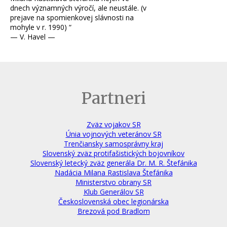
dnech významných výročí, ale neustále.
(v
prejave na spomienkovej slávnosti na
mohyle v r. 1990)
“
— V. Havel —
Partneri
Zväz vojakov SR
Únia vojnových veteránov SR
Trenčiansky samosprávny kraj
Slovenský zväz protifašistických bojovníkov
Slovenský letecký zväz generála Dr. M. R. Štefánika
Nadácia Milana Rastislava Štefánika
Ministerstvo obrany SR
Klub Generálov SR
Československá obec legionárska
Brezová pod Bradlom