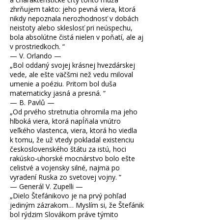
zhrňujem takto: jeho pevná viera, ktorá
nikdy nepoznala nerozhodnosť v dobách
neistoty alebo skleslosť pri neúspechu,
bola absolútne čistá nielen v poňatí, ale aj
v prostriedkoch.
“
— V. Orlando —
„
Bol oddaný svojej krásnej hvezdárskej
vede, ale ešte väčšmi než vedu miloval
umenie a poéziu. Pritom bol duša
matematicky jasná a presná.
“
— B. Pavlů —
„
Od prvého stretnutia ohromila ma jeho
hlboká viera, ktorá napĺňala vnútro
veľkého vlastenca, viera, ktorá ho viedla
k tomu, že už vtedy pokladal existenciu
československého štátu za istú, hoci
rakúsko-uhorské mocnárstvo bolo ešte
celistvé a vojensky silné, najmä po
vyradení Ruska zo svetovej vojny.
“
— Generál V. Zupelli —
„
Dielo Štefánikovo je na prvý pohľad
jediným zázrakom… Myslím si, že Štefánik
bol rýdzim Slovákom práve týmito