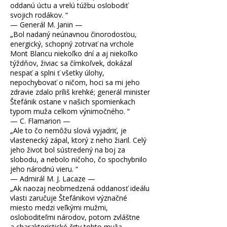
oddanú úctu a vrelú túžbu oslobodiť
svojich rodákov.
“
— Generál M. Janin —
„
Bol nadaný neúnavnou činorodosťou,
energický, schopný zotrvať na vrchole
Mont Blancu niekoľko dní a aj niekoľko
týždňov, živiac sa čímkoľvek, dokázal
nespať a splni ť všetky úlohy,
nepochybovať o ničom, hoci sa mi jeho
zdravie zdalo príliš krehké; generál minister
Štefánik ostane v našich spomienkach
typom muža celkom výnimočného.
“
— C. Flamarion —
„
Ale to čo nemôžu slová vyjadriť, je
vlastenecký zápal, ktorý z neho žiaril. Celý
jeho život bol sústredený na boj za
slobodu, a nebolo ničoho, čo spochybnilo
jeho národnú vieru.
“
— Admirál M. J. Lacaze —
„
Ak naozaj neobmedzená oddanosť ideálu
vlasti zaručuje Štefánikovi význačné
miesto medzi veľkými mužmi,
osloboditeľmi národov, potom zvláštne
a charakteristické črty tohto muža