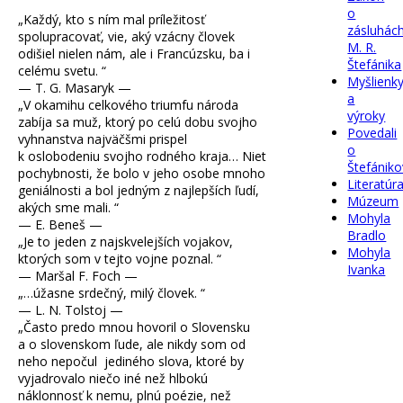
o
„
Každý, kto s ním mal príležitosť
zásluhác
spolupracovať, vie, aký vzácny človek
M. R.
odišiel nielen nám, ale i Francúzsku, ba i
Štefánika
celému svetu.
“
Myšlienk
— T. G. Masaryk —
a
„
V okamihu celkového triumfu národa
výroky
zabíja sa muž, ktorý po celú dobu svojho
Povedali
vyhnanstva najväčšmi prispel
o
k oslobodeniu svojho rodného kraja… Niet
Štefániko
pochybnosti, že bolo v jeho osobe mnoho
Literatúr
geniálnosti a bol jedným z najlepších ľudí,
Múzeum
akých sme mali.
“
Mohyla
— E. Beneš —
Bradlo
„
Je to jeden z najskvelejších vojakov,
Mohyla
ktorých som v tejto vojne poznal.
“
Ivanka
— Maršal F. Foch —
„
…úžasne srdečný, milý človek.
“
— L. N. Tolstoj —
„
Často predo mnou hovoril o Slovensku
a o slovenskom ľude, ale nikdy som od
neho nepočul jediného slova, ktoré by
vyjadrovalo niečo iné než hlbokú
náklonnosť k nemu, plnú poézie, než