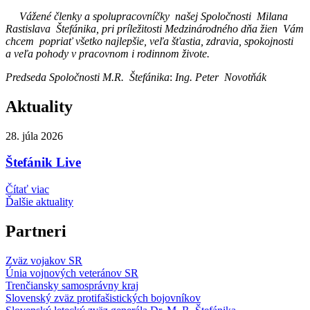
Vážené členky a spolupracovníčky našej Spoločnosti Milana
Rastislava Štefánika,
pri príležitosti Medzinárodného dňa žien Vám
chcem popriať všetko najlepšie, veľa šťastia, zdravia, spokojnosti
a veľa pohody v pracovnom i rodinnom živote.
Predseda Spoločnosti M.R. Štefánika
:
Ing. Peter Novotňák
Aktuality
28. júla 2026
Štefánik Live
Čítať viac
Ďalšie aktuality
Partneri
Zväz vojakov SR
Únia vojnových veteránov SR
Trenčiansky samosprávny kraj
Slovenský zväz protifašistických bojovníkov