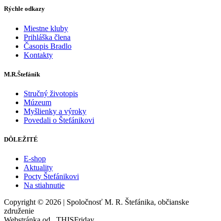
Rýchle odkazy
Miestne kluby
Prihláška člena
Časopis Bradlo
Kontakty
M.R.Štefánik
Stručný životopis
Múzeum
Myšlienky a výroky
Povedali o Štefánikovi
DÔLEŽITÉ
E-shop
Aktuality
Pocty Štefánikovi
Na stiahnutie
Copyright © 2026 | Spoločnosť M. R. Štefánika, občianske
združenie
Webstránka od
THIS
Friday