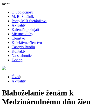
menu
O Spoločnosti
M. R. Štefánik
Pocty M.R.Štefánikovi
Aktuality
Kalendár podujatí
Miestne kluby
Členstvo
Kolektívne členstvo
Časopis Bradlo
Kontakty
Na stiahnutie
E-shop
Úvod
›
Aktuality
Blahoželanie ženám k
Medzinárodnému dňu žien