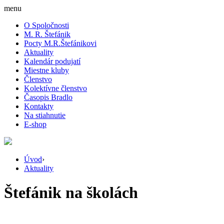
menu
O Spoločnosti
M. R. Štefánik
Pocty M.R.Štefánikovi
Aktuality
Kalendár podujatí
Miestne kluby
Členstvo
Kolektívne členstvo
Časopis Bradlo
Kontakty
Na stiahnutie
E-shop
Úvod
›
Aktuality
Štefánik na školách