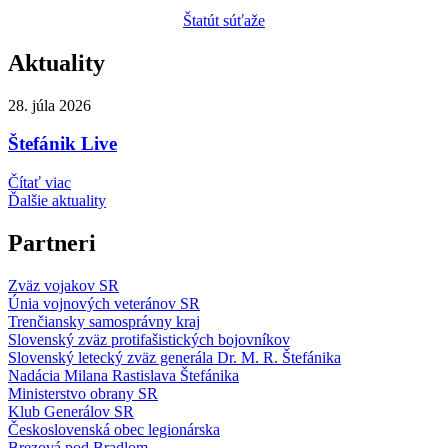
Štatút súťaže
Aktuality
28. júla 2026
Štefánik Live
Čítať viac
Ďalšie aktuality
Partneri
Zväz vojakov SR
Únia vojnových veteránov SR
Trenčiansky samosprávny kraj
Slovenský zväz protifašistických bojovníkov
Slovenský letecký zväz generála Dr. M. R. Štefánika
Nadácia Milana Rastislava Štefánika
Ministerstvo obrany SR
Klub Generálov SR
Československá obec legionárska
Brezová pod Bradlom