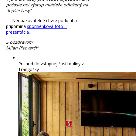
počasie bol výstup mládeže odložený na
“lepšie časy”.
Neopakovateľné chvíle podujatia
pripomína
spomienková foto –
prezentácia
.
S pozdravom
Milan Pivovarči“
Príchod do vstupnej časti doliny z
Trangošky