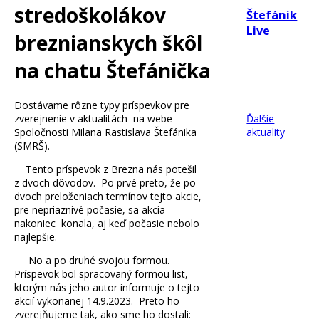
stredoškolákov
Štefánik
Live
breznianskych škôl
na chatu Štefánička
Čítať
viac
Dostávame rôzne typy príspevkov pre
zverejnenie v aktualitách na webe
Ďalšie
Spoločnosti Milana Rastislava Štefánika
aktuality
(SMRŠ).
Tento príspevok z Brezna nás potešil
z dvoch dôvodov. Po prvé preto, že po
dvoch preloženiach termínov tejto akcie,
pre nepriaznivé počasie, sa akcia
nakoniec konala, aj keď počasie nebolo
najlepšie.
No a po druhé svojou formou.
Príspevok bol spracovaný formou list,
ktorým nás jeho autor informuje o tejto
akcií vykonanej 14.9.2023. Preto ho
zverejňujeme tak, ako sme ho dostali: