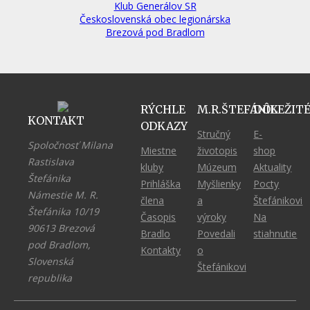
Klub Generálov SR
Československá obec legionárska
Brezová pod Bradlom
RÝCHLE
M.R.ŠTEFÁNIK
DÔLEŽIT
KONTAKT
ODKAZY
Stručný
E-
Spoločnosť Milana
Miestne
životopis
shop
Rastislava
kluby
Múzeum
Aktuality
Štefánika
Prihláška
Myšlienky
Pocty
Námestie M. R.
člena
a
Štefánikovi
Štefánika 10/19
Časopis
výroky
Na
90613 Brezová
Bradlo
Povedali
stiahnutie
pod Bradlom,
Kontakty
o
Slovenská
Štefánikovi
republika