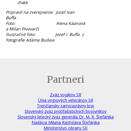
chate
Pripravil na zverejnenie: Jozef Ivan
Buffa
Foto: Alena Káanová
a Milan Pivovarči
Ilustračné foto: Jozef I. Buffa z
fotografie Adáma Budaia
Partneri
Zväz vojakov SR
Únia vojnových veteránov SR
Trenčiansky samosprávny kraj
Slovenský zväz protifašistických bojovníkov
Slovenský letecký zväz generála Dr. M. R. Štefánika
Nadácia Milana Rastislava Štefánika
Ministerstvo obrany SR