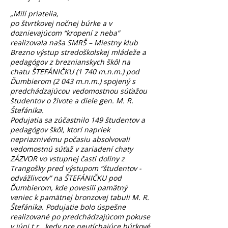
„Milí priatelia,
po štvrtkovej nočnej búrke a v
doznievajúcom “kropení z neba”
realizovala naša SMRŠ – Miestny klub
Brezno výstup stredoškolskej mládeže a
pedagógov z breznianskych škôl na
chatu ŠTEFÁNIČKU (1 740 m.n.m.) pod
Ďumbierom (2 043 m.n.m.) spojený s
predchádzajúcou vedomostnou súťažou
študentov o živote a diele gen. M. R.
Štefánika.
Podujatia sa zúčastnilo 149 študentov a
pedagógov škôl, ktorí napriek
nepriaznivému počasiu absolvovali
vedomostnú súťaž v zariadení chaty
ZÁZVOR vo vstupnej časti doliny z
Trangošky pred výstupom “študentov -
odvážlivcov” na ŠTEFÁNIČKU pod
Ďumbierom, kde povesili pamätný
veniec k pamätnej bronzovej tabuli M. R.
Štefánika. Podujatie bolo úspešne
realizované po predchádzajúcom pokuse
v júni t.r., kedy pre neutíchajúce búrkové