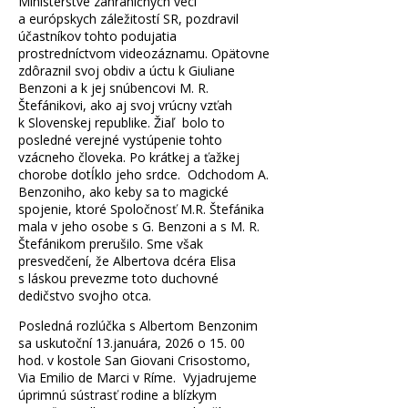
Ministerstve zahraničných vecí
a európskych záležitostí SR, pozdravil
účastníkov tohto podujatia
prostredníctvom videozáznamu. Opätovne
zdôraznil svoj obdiv a úctu k Giuliane
Benzoni a k jej snúbencovi M. R.
Štefánikovi, ako aj svoj vrúcny vzťah
k Slovenskej republike. Žiaľ bolo to
posledné verejné vystúpenie tohto
vzácneho človeka. Po krátkej a ťažkej
chorobe dotĺklo jeho srdce. Odchodom A.
Benzoniho, ako keby sa to magické
spojenie, ktoré Spoločnosť M.R. Štefánika
mala v jeho osobe s G. Benzoni a s M. R.
Štefánikom prerušilo. Sme však
presvedčení, že Albertova dcéra Elisa
s láskou prevezme toto duchovné
dedičstvo svojho otca.
Posledná rozlúčka s Albertom Benzonim
sa uskutoční 13.januára, 2026 o 15. 00
hod. v kostole San Giovani Crisostomo,
Via Emilio de Marci v Ríme. Vyjadrujeme
úprimnú sústrasť rodine a blízkym