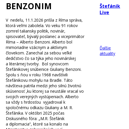
BENZONIM
Štefánik
Live
V nedeľu, 11.1.2026 prišla z Ríma správa,
ktorá veľmi zabolela. Vo veku 91 rokov
Čítať
zomrel taliansky politik, novinár,
spisovateľ, bývalý poslanec a viceprimátor
viac
Ríma – Alberto Benzoni. Alberto bol
mimoriadne vzácnym a aktívnym
Ďalšie
človekom. Zanechal za sebou veľké
aktuality
dedičstvo čo sa týka jeho novinárskej
a literárnej tvorby. Bol synovcom
Štefánikovej snúbenice Giuliany Benzoni.
Spolu s ňou v roku 1968 navštívili
Štefánikovu mohylu na Bradle. Táto
návšteva patrila medzi jeho silnú životnú
skúsenosť ,ku ktorej sa neustále vracal vo
svojich verejných vystúpeniach. Alberto
sa vždy s hrdosťou vyjadroval k
spoločnému odkazu Giuliany a M. R.
Štefánika. V októbri 2025 počas
Diskusného fóra: „M.R. Štefánik
a diplomacia“, ktoré sa konalo na