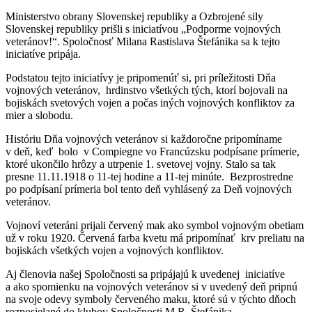
Ministerstvo obrany Slovenskej republiky a Ozbrojené sily
Slovenskej republiky prišli s iniciatívou „Podporme vojnových
veteránov!“. Spoločnosť Milana Rastislava Štefánika sa k tejto
iniciatíve pripája.
Podstatou tejto iniciatívy je pripomenúť si, pri príležitosti Dňa
vojnových veteránov, hrdinstvo všetkých tých, ktorí bojovali na
bojiskách svetových vojen a počas iných vojnových konfliktov za
mier a slobodu.
Históriu Dňa vojnových veteránov si každoročne pripomíname
v deň, keď bolo v Compiegne vo Francúzsku podpísane prímerie,
ktoré ukončilo hrôzy a utrpenie 1. svetovej vojny. Stalo sa tak
presne 11.11.1918 o 11-tej hodine a 11-tej minúte. Bezprostredne
po podpísaní prímeria bol tento deň vyhlásený za Deň vojnových
veteránov.
Vojnoví veteráni prijali červený mak ako symbol vojnovým obetiam
už v roku 1920. Červená farba kvetu má pripomínať krv preliatu na
bojiskách všetkých vojen a vojnových konfliktov.
Aj členovia našej Spoločnosti sa pripájajú k uvedenej iniciatíve
a ako spomienku na vojnových veteránov si v uvedený deň pripnú
na svoje odevy symboly červeného maku, ktoré sú v týchto dňoch
rozposielané do klubov Spoločnosti M.R. Štefánika.