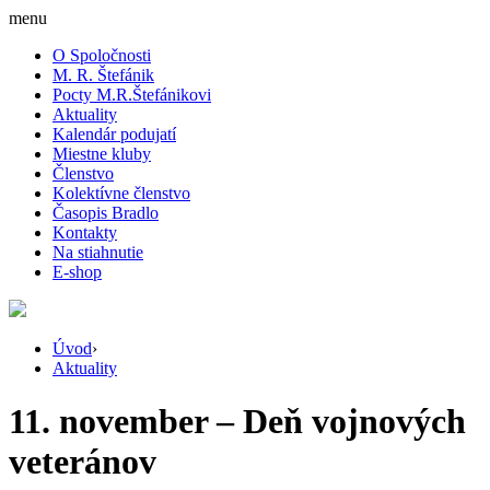
menu
O Spoločnosti
M. R. Štefánik
Pocty M.R.Štefánikovi
Aktuality
Kalendár podujatí
Miestne kluby
Členstvo
Kolektívne členstvo
Časopis Bradlo
Kontakty
Na stiahnutie
E-shop
Úvod
›
Aktuality
11. november – Deň vojnových
veteránov