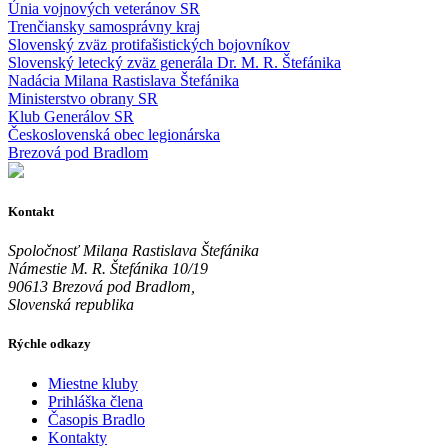
Únia vojnových veteránov SR
Trenčiansky samosprávny kraj
Slovenský zväz protifašistických bojovníkov
Slovenský letecký zväz generála Dr. M. R. Štefánika
Nadácia Milana Rastislava Štefánika
Ministerstvo obrany SR
Klub Generálov SR
Československá obec legionárska
Brezová pod Bradlom
Kontakt
Spoločnosť Milana Rastislava Štefánika
Námestie M. R. Štefánika 10/19
90613 Brezová pod Bradlom,
Slovenská republika
Rýchle odkazy
Miestne kluby
Prihláška člena
Časopis Bradlo
Kontakty