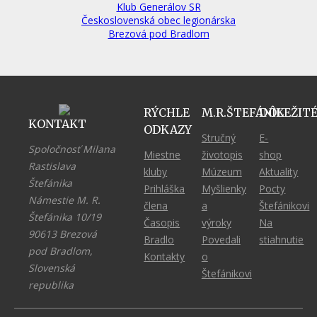
Klub Generálov SR
Československá obec legionárska
Brezová pod Bradlom
RÝCHLE
M.R.ŠTEFÁNIK
DÔLEŽIT
KONTAKT
ODKAZY
Stručný
E-
Spoločnosť Milana
Miestne
životopis
shop
Rastislava
kluby
Múzeum
Aktuality
Štefánika
Prihláška
Myšlienky
Pocty
Námestie M. R.
člena
a
Štefánikovi
Štefánika 10/19
Časopis
výroky
Na
90613 Brezová
Bradlo
Povedali
stiahnutie
pod Bradlom,
Kontakty
o
Slovenská
Štefánikovi
republika